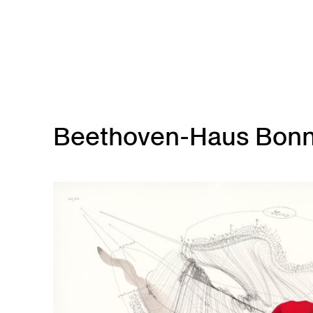
Skip to main content
Beethoven-Haus Bonn,