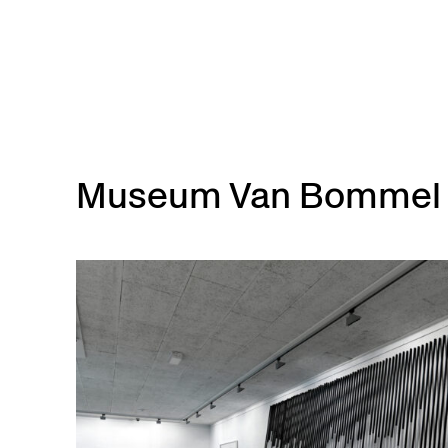
Skip to main content
Museum Van Bommel v