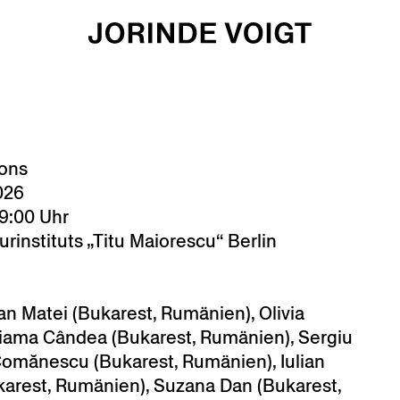
ions
026
9:00 Uhr
instituts „Titu Maiorescu“ Berlin
an Matei (Bukarest, Rumänien), Olivia
riama Cândea (Bukarest, Rumänien), Sergiu
Comănescu (Bukarest, Rumänien), Iulian
ukarest, Rumänien), Suzana Dan (Bukarest,