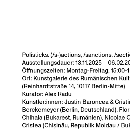
Skip to main content
Polisticks. (/s-)actions, /sanctions, /sect
Ausstellungsdauer:
13.11.2025 – 06.02.2
Öffnungszeiten:
Montag-Freitag, 15:00-1
Ort:
Kunstgalerie des Rumänischen Kultur
(Reinhardtstraße 14, 10117 Berlin-Mitte)
Kurator:
Alex Radu
Künstler:innen:
Justin Baroncea & Cristi
Berckemeyer (Berlin, Deutschland), Flo
Chihaia (Bukarest, Rumänien), Nicolae 
Cristea (Chișinău, Republik Moldau / B