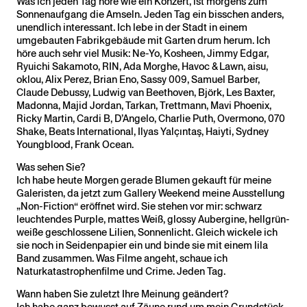
Was ich jeden Tag höre wie ein Konzert, ist morgens zum
Sonnenaufgang die Amseln. Jeden Tag ein bisschen anders,
unendlich interessant. Ich lebe in der Stadt in einem
umgebauten Fabrikgebäude mit Garten drum herum. Ich
höre auch sehr viel Musik: Ne-Yo, Kosheen, Jimmy Edgar,
Ryuichi Sakamoto, RIN, Ada Morghe, Havoc & Lawn, aisu,
oklou, Alix Perez, Brian Eno, Sassy 009, Samuel Barber,
Claude Debussy, Ludwig van Beethoven, Björk, Les Baxter,
Madonna, Majid Jordan, Tarkan, Trettmann, Mavi Phoenix,
Ricky Martin, Cardi B, D’Angelo, Charlie Puth, Overmono, 070
Shake, Beats International, Ilyas Yalçıntaş, Haiyti, Sydney
Youngblood, Frank Ocean.
Was sehen Sie?
Ich habe heute Morgen gerade Blumen gekauft für meine
Galeristen, da jetzt zum Gallery Weekend meine Ausstellung
„Non-Fiction“ eröffnet wird. Sie stehen vor mir: schwarz
leuchtendes Purple, mattes Weiß, glossy Aubergine, hellgrün-
weiße geschlossene Lilien, Sonnenlicht. Gleich wickele ich
sie noch in Seidenpapier ein und binde sie mit einem lila
Band zusammen. Was Filme angeht, schaue ich
Naturkatastrophenfilme und Crime. Jeden Tag.
Wann haben Sie zuletzt Ihre Meinung geändert?