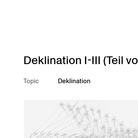
Skip to main content
Deklination I-III (Teil
Topic
Deklination