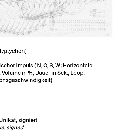
olyptychon)
scher Impuls ( N, O, S, W; Horizontale
, Volume in %, Dauer in Sek., Loop,
ionsgeschwindigkeit)
 Unikat, signiert
ue, signed