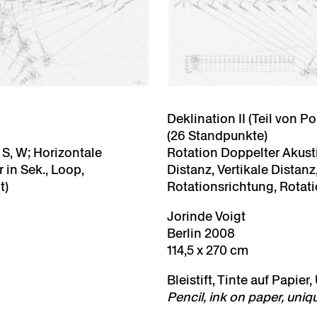
Deklination II (Teil von P
(26 Standpunkte)
 S, W; Horizontale
Rotation Doppelter Akusti
 in Sek., Loop,
Distanz, Vertikale Distanz
t)
Rotationsrichtung, Rotat
Jorinde Voigt
Berlin 2008
114,5 x 270 cm
Bleistift, Tinte auf Papier,
Pencil, ink on paper, uniq