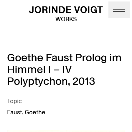
Skip to main content
WORKS
Goethe Faust Prolog im
Himmel I – IV
Polyptychon, 2013
Topic
Faust
,
Goethe