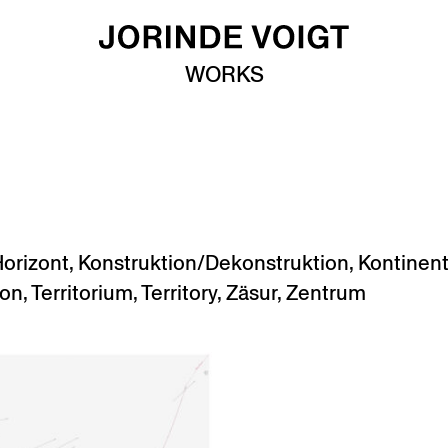
WORKS
orizont
,
Konstruktion/Dekonstruktion
,
Kontinen
ion
,
Territorium
,
Territory
,
Zäsur
,
Zentrum