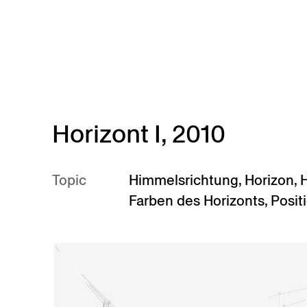
Skip to main content
Horizont I, 2010
Topic
Himmelsrichtung
,
Horizon
,
H
Farben des Horizonts
,
Posit