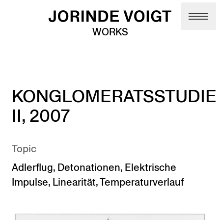
Skip to main content
WORKS
KONGLOMERATSSTUDIE
II, 2007
Topic
Adlerflug
,
Detonationen
,
Elektrische
Impulse
,
Linearität
,
Temperaturverlauf