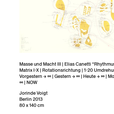
Masse und Macht III | Elias Canetti “Rhythmu
Matrix I-X | Rotationsrichtung | 1-20 Umdreh
Vorgestern → ∞ | Gestern → ∞ | Heute → ∞ | M
∞ | NOW
Jorinde Voigt
Berlin 2013
80 x 140 cm