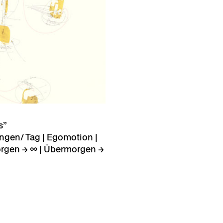
s”
ungen/ Tag | Egomotion |
orgen → ∞ | Übermorgen →