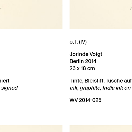
o.T. (IV)
Jorinde Voigt
Berlin 2014
26 x 18 cm
niert
Tinte, Bleistift, Tusche au
, signed
Ink, graphite, India ink o
WV 2014-025