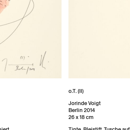
o.T. (II)
Jorinde Voigt
Berlin 2014
26 x 18 cm
niert
Tinte, Bleistift, Tusche au