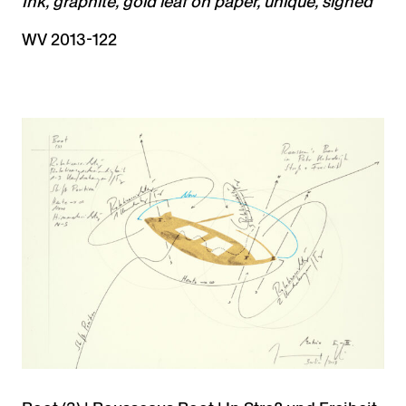
Ink, graphite, gold leaf on paper, unique, signed
WV 2013-122