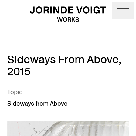
Skip to main content
WORKS
Sideways From Above,
2015
Topic
Sideways from Above