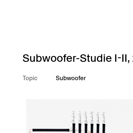
Skip to main content
Subwoofer-Studie I-II,
Topic
Subwoofer