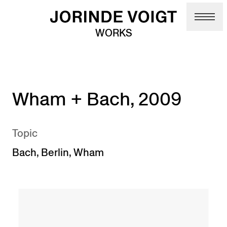
Skip to main content
WORKS
Wham + Bach, 2009
Topic
Bach
,
Berlin
,
Wham