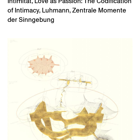
Intimität
,
Love as Passion: The Codification
of Intimacy
,
Luhmann
,
Zentrale Momente
der Sinngebung