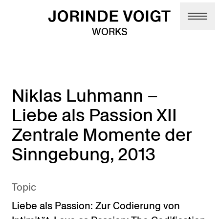
Skip to main content
WORKS
Niklas Luhmann –
Liebe als Passion XII
Zentrale Momente der
Sinngebung, 2013
Topic
Liebe als Passion: Zur Codierung von