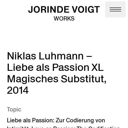
Skip to main content
WORKS
Niklas Luhmann –
Liebe als Passion XL
Magisches Substitut,
2014
Topic
Liebe als Passion: Zur Codierung von