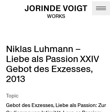
Skip to main content
WORKS
Niklas Luhmann –
Liebe als Passion XXIV
Gebot des Exzesses,
2013
Topic
Gebot des Exzesses
,
Liebe als Passion: Zur