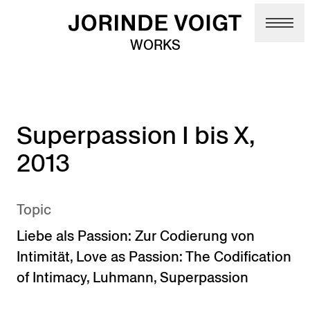
Skip to main content
WORKS
Superpassion I bis X,
2013
Topic
Liebe als Passion: Zur Codierung von
Intimität
,
Love as Passion: The Codification
of Intimacy
,
Luhmann
,
Superpassion